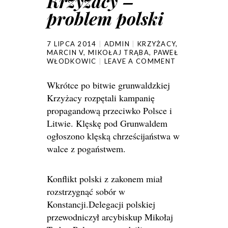
Krzyżacy –
problem polski
7 LIPCA 2014
ADMIN
KRZYŻACY
,
MARCIN V
,
MIKOŁAJ TRĄBA
,
PAWEŁ
WŁODKOWIC
LEAVE A COMMENT
Wkrótce po bitwie grunwaldzkiej
Krzyżacy rozpętali kampanię
propagandową przeciwko Polsce i
Litwie. Klęskę pod Grunwaldem
ogłoszono klęską chrześcijaństwa w
walce z pogaństwem.
Konflikt polski z zakonem miał
rozstrzygnąć sobór w
Konstancji.
Delegacji polskiej
przewodniczył arcybiskup Mikołaj