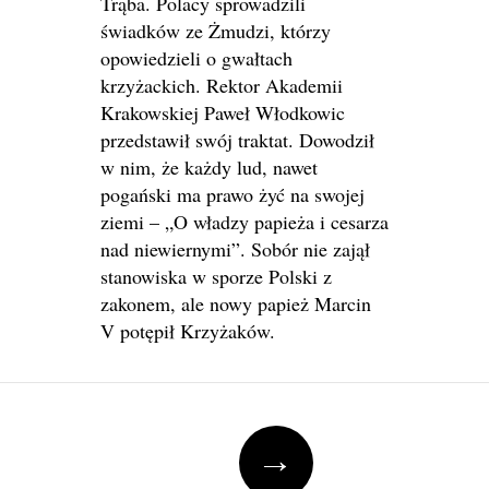
Trąba. Polacy sprowadzili
świadków ze Żmudzi, którzy
opowiedzieli o gwałtach
krzyżackich. Rektor Akademii
Krakowskiej Paweł Włodkowic
przedstawił swój traktat. Dowodził
w nim, że każdy lud, nawet
pogański ma prawo żyć na swojej
ziemi – „O władzy papieża i cesarza
nad niewiernymi”. Sobór nie zajął
stanowiska w sporze Polski z
zakonem, ale nowy papież Marcin
V potępił Krzyżaków.
Post navigation
→