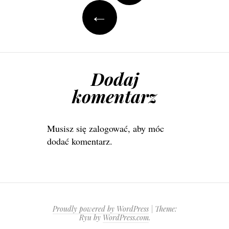
←
Dodaj
komentarz
Musisz się
zalogować
, aby móc
dodać komentarz.
Proudly powered by WordPress
|
Theme:
Ryu by
WordPress.com
.