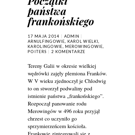
Początki
państwa
frankońskiego
17 MAJA 2014
ADMIN
ARNULFINGOWIE
,
KAROL WIELKI
,
KAROLINGOWIE
,
MEROWINGOWIE
,
POITERS
2 KOMENTARZE
Tereny Galii w okresie wielkiej
wędrówki zajęły plemiona Franków.
W V wieku zjednoczył je Chlodwig
to on stworzył podwaliny pod
istnienie państwa „frankońskiego”.
Rozpoczął panowanie rodu
Merowingów
w 496 roku przyjął
chrzest co uczyniło go
sprzymierzeńcem kościoła.
Frankowie zintegrowali się z