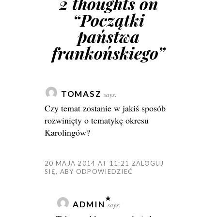
2 thoughts on
“
Początki
państwa
frankońskiego
”
TOMASZ
says:
Czy temat zostanie w jakiś sposób
rozwinięty o tematykę okresu
Karolingów?
20 MAJA 2014 AT 11:21
ZALOGUJ
SIĘ, ABY ODPOWIEDZIEĆ
ADMIN
says: